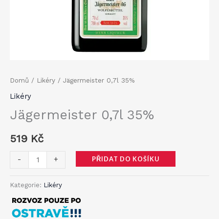
Domů
/
Likéry
/ Jägermeister 0,7l 35%
Likéry
Jägermeister 0,7l 35%
519
Kč
Jägermeister
PŘIDAT DO KOŠÍKU
-
+
0,7l
35%
Kategorie:
Likéry
množství