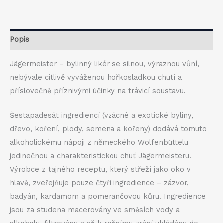
Popis
Jägermeister – bylinný likér se silnou, výraznou vůní,
nebývale citlivě vyváženou hořkosladkou chutí a
příslovečně příznivými účinky na trávicí soustavu.
Šestapadesát ingrediencí (vzácné a exotické byliny,
dřevo, koření, plody, semena a kořeny) dodává tomuto
alkoholickému nápoji z německého Wolfenbüttelu
jedinečnou a charakteristickou chuť Jägermeisteru.
Výrobce z tajného receptu, který střeží jako oko v
hlavě, zveřejňuje pouze čtyři ingredience – zázvor,
badyán, kardamom a pomerančovou kůru. Ingredience
jsou za studena macerovány ve směsích vody a