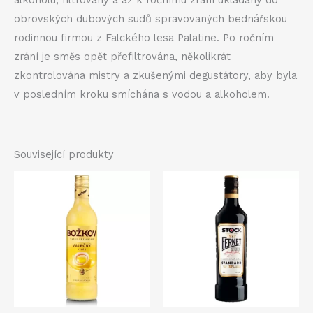
alkoholu, filtrovány a až k ročnímu zrání ukládány do
obrovských dubových sudů spravovaných bednářskou
rodinnou firmou z Falckého lesa Palatine. Po ročním
zrání je směs opět přefiltrována, několikrát
zkontrolována mistry a zkušenými degustátory, aby byla
v posledním kroku smíchána s vodou a alkoholem.
Související produkty