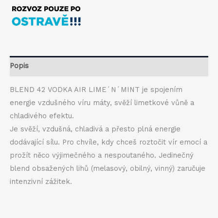
Lime’n’Mint
Vodka
42%
0,5l
množství
Popis
BLEND 42 VODKA AIR LIME´N´MINT je spojením
energie vzdušného víru máty, svěží limetkové vůně a
chladivého efektu.
Je svěží, vzdušná, chladivá a přesto plná energie
dodávající sílu. Pro chvíle, kdy chceš roztočit vír emocí a
prožít něco výjimečného a nespoutaného. Jedinečný
blend obsažených lihů (melasový, obilný, vinný) zaručuje
intenzivní zážitek.