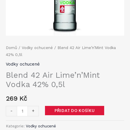
Domů
/
Vodky ochucené
/ Blend 42 Air Lime’n’Mint Vodka
42% 0,5l
Vodky ochucené
Blend 42 Air Lime’n’Mint
Vodka 42% 0,5l
269
Kč
Blend
PŘIDAT DO KOŠÍKU
-
+
42
Air
Kategorie:
Vodky ochucené